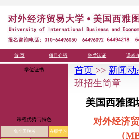
首 页
项目介绍
资质认证
课程
首页
>>
新闻动
学位证书
班招生简章
美国西雅图城
对外经济贸
课程优势与特色
免全国联考
在职学习
（M