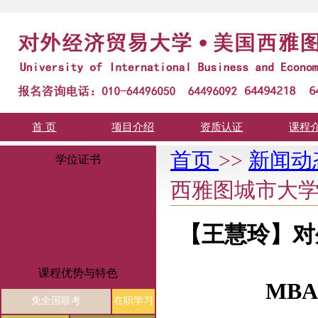
首 页
项目介绍
资质认证
课程
首页
>>
新闻动
学位证书
西雅图城市大学
【王慧玲】对
课程优势与特色
MB
免全国联考
在职学习