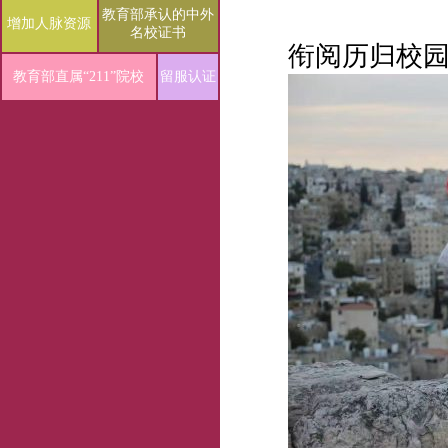
教育部承认的中外
增加人脉资源
名校证书
衔阅历归校
教育部直属“211”院校
留服认证