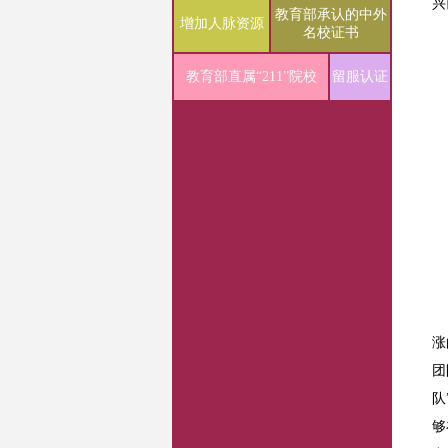
兴
教育部承认的中外
增加人脉资源
名校证书
教育部直属“211”院校
留服认证
涨
团
队
够