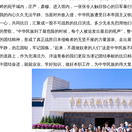
畔的宛平城内，庄严，肃穆。进入馆内，一张张令人触目惊心的日军暴行
我的内心久久无法平静。当面对外敌入侵，中华民族遭受日本帝国主义铁
一心，共同抗日，汇聚成一股不可战胜的抗日洪流。多少无名先烈用他们
的赞歌，“中华民族到了最危险的时候，每个人被迫发出最后的吼声”，
的团结精神，形成了真正战胜日本侵略者的无坚不摧的力量源泉。走出展
平静，勿忘国耻，牢记国殇，“起来，不愿做奴隶的人们”这是中华民族
的道路上，作为充满活力、洋溢青春的我们更应当谨记团结奉献的抗日精
中团结奋进，兢兢业业。学好知识，做好本职工作，为中华民族的伟大复