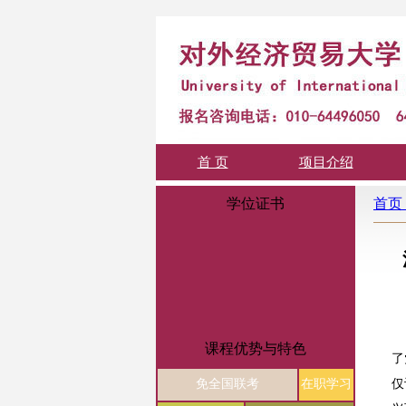
首 页
项目介绍
学位证书
首页
课程优势与特色
了
免全国联考
在职学习
仅