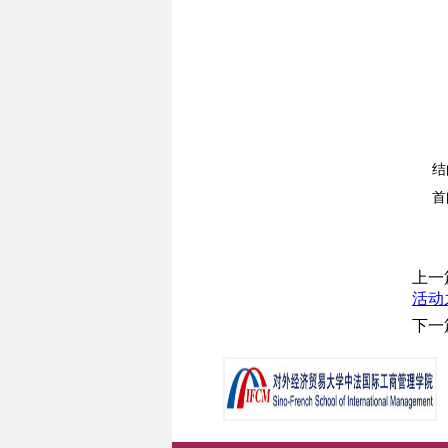
结
首
上一
活动
下一