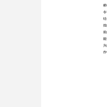
桥
令
结
煌
前
能
兴
作