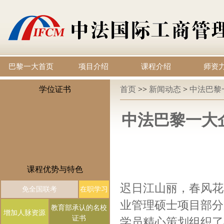
巴黎一大首页
项目介绍
课程介绍
师资
学位证书
首页
>>
新闻动态
>
中法巴黎
中法巴黎一大企
课程优势与特色
迟日江山丽，春风花
免全国联考
在职学习
业管理硕士项目部分别
教育部承认的名校
增加人脉资源
证书
学员精心策划组织了