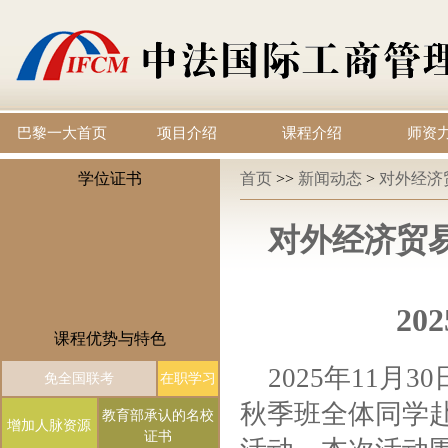
巴黎一大首页
项目介绍
课程介绍
师资
学位证书
首页
>>
新闻动态
>
对外经济
对外经济贸
2
课程优势与特色
2025年11月
免全国联考
在职学习
秋季班全体同学
教育部承认的名校
增加人脉资源
证书