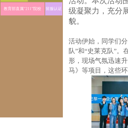
活动。本次活动
教育部直属“211”院校
留服认证
级凝聚力，充分
貌。
活动伊始，同学们分
队”和“史莱克队”
形，现场气氛迅速升
马》等项目，这些环