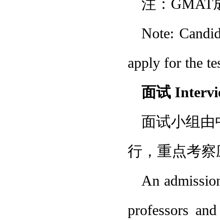
注：GMAT
Note: Candi
apply for the t
面试 Intervi
面试小组由
行，重点考察
An admission
professors and 