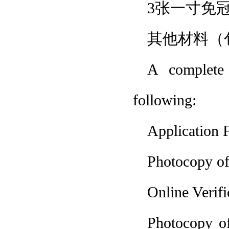
3张一寸免
其他材料（
A complete 
following:
Application 
Photocopy of 
Online Verif
Photocopy of