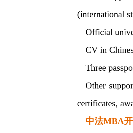
(international s
Official unive
CV in Chines
Three passpor
Other suppor
certificates, aw
中法MBA