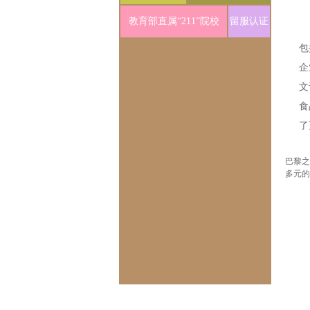
教育部直属“211”院校
留服认证
包
企
文
食
了
巴黎之
多元的