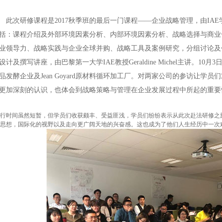
此次研修课程是2017秋季班的最后一门课程——企业战略管理，由IAE学院教授J
括：课程介绍及外部环境因素分析、内部环境因素分析、战略选择与商业
业领导力、战略实践与企业全球并购、战略工具及案例研究，分组讨论及
设计及撰写讲座，由巴黎第一大学IAE教授Geraldine Michel主讲。10
品发酵企业及Jean Goyard原材料循环加工厂。对两家公司的参访让学
更加深刻的认识，也体会到战略策略与管理在企业发展过程中所起的重要
行时间虽然短暂，但学员们收获颇丰、受益匪浅，学员们纷纷表示从此次赴法研修之
思想，国际化的视野以及走向更广阔天地的兴奋感。这也成为了他们人生经历中一次