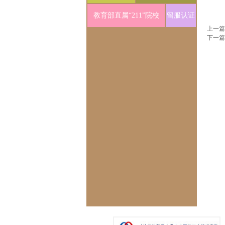
教育部直属“211”院校
留服认证
上一
下一篇