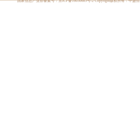
国家信息产业部备案号：
京ICP备16030685号-2
Copyright版权所有：中盛恒睿