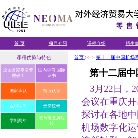
首 页
项目介绍
课程介绍
招生
课程优势与特色
首页
>>
>
第十二届中国机场
全国首家零售管
国内学习 国际
第十二届中
理硕士
证书
3月22日，
国家承认
留服认证
会议在重庆开
在职学习
无需统考
探讨在各地中
教育部直属院
学制两年
校
机场数字化运