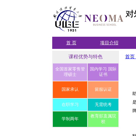
首 页
项目介绍
课程优势与特色
首页
全国首家零售管
国内学习 国际
理硕士
证书
国家承认
留服认证
在职学习
无需统考
教育部直属院
学制两年
校