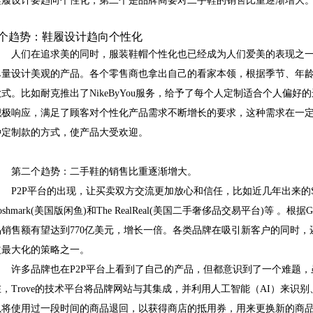
鞋履设计要趋向个性化，第二个是品牌商要对二手鞋的销售比重逐渐增大
个趋势：鞋履设计趋向个性化
人们在追求美的同时，服装鞋帽个性化也已经成为人们爱美的表现之
尽量设计美观的产品。各个零售商也拿出自己的看家本领，根据季节、年
款式。比如耐克推出了NikeByYou服务，给予了每个人定制适合个人偏
积极响应，满足了顾客对个性化产品需求不断增长的要求，这种需求在一
种定制款的方式，使产品大受欢迎。
第二个趋势：二手鞋的销售比重逐渐增大。
P2P平台的出现，让买卖双方交流更加放心和信任，比如近几年出来的St
oshmark(美国版闲鱼)和The RealReal(美国二手奢侈品交易平台)等 。根据
品销售额有望达到770亿美元，增长一倍。各类品牌在吸引新客户的同时
益最大化的策略之一。
许多品牌也在P2P平台上看到了自己的产品，但都意识到了一个难题
在，Trove的技术平台将品牌网站与其集成，并利用人工智能（AI）来识
以将使用过一段时间的商品退回，以获得商店的抵用券，用来更换新的商