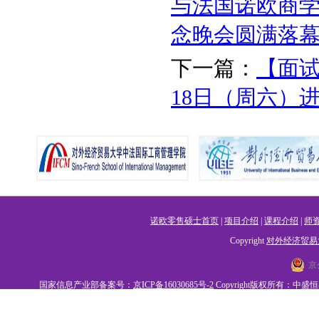
与法国诺欧商学
念晚会圆满落
下一篇：
【面试
18日（周六）
诺欧零售硕士首页
|
项目介绍
|
课程介绍
|
师
Copyright
对外经济贸易
京
国家信息产业部备案号：
京ICP备16030685号-2
Copyright版权所有：中盛恒睿