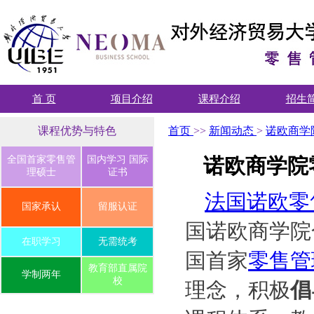
首 页
项目介绍
课程介绍
招生
课程优势与特色
首页
>>
新闻动态
>
诺欧商学
全国首家零售管
国内学习 国际
诺欧商学院
理硕士
证书
法国诺欧零
国家承认
留服认证
国诺欧商学院
在职学习
无需统考
国首家
零售管
教育部直属院
学制两年
校
理念，积极
倡