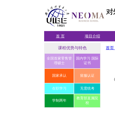
首 页
项目介绍
课程优势与特色
首页
全国首家零售管
国内学习 国际
理硕士
证书
国家承认
留服认证
（
在职学习
无需统考
教育部直属院
学制两年
校