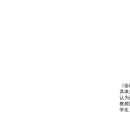
《金
具体
认为
教师
学生