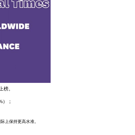
上榜。
%）；
国际上保持更高水准。