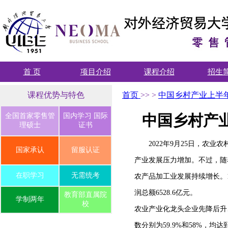
首 页
项目介绍
课程介绍
招生
课程优势与特色
首页
>>
>
中国乡村产业上半年
全国首家零售管
国内学习 国际
中国乡村产业
理硕士
证书
2022年9月25日，
国家承认
留服认证
产业发展压力增加。不过，随
在职学习
无需统考
农产品加工业发展持续增长。1
润总额6528.6亿元。
教育部直属院
学制两年
校
农业产业化龙头企业先降后升
数分别为59.9%和58%，均